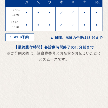
月
火
水
木
金
土
日祝
7:30-
●
●
●
／
／
●
●
13:00
15:00-
●
●
●
／
／
●
▲
19:30
WEB予約
▲ 日曜、祝日の午後は18:00まで
【最終受付時間】各診療時間終了の30分前まで
※ご予約の際は、診察券番号とお名前をお伝えいただく
とスムーズです。