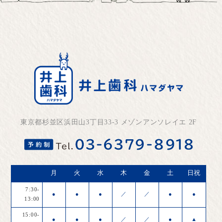
東京都杉並区浜田山3丁目33-3 メゾンアンソレイエ 2F
月
火
水
木
金
土
日祝
7:30-
●
●
●
／
／
●
●
13:00
15:00-
●
●
●
／
／
●
▲