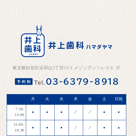
東京都杉並区浜田山3丁目33-3 メゾンアンソレイエ 2F
月
火
水
木
金
土
日祝
7:30-
●
●
●
／
／
●
●
13:00
15:00-
●
●
●
／
／
●
▲
19:30