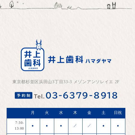
東京都杉並区浜田山3丁目33-3 メゾンアンソレイエ 2F
月
火
水
木
金
土
日祝
7:30-
●
●
●
／
／
●
●
13:00