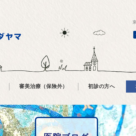
審美治療（保険外）
初診の方へ
い・しみる・欠けた・取れた等）
ホワイトニング（歯を白くしたい）
初めて診療を受ける方へ
どもの歯が心配・学校検診後の治療）
セラミック・ジルコニア（白い詰め物・被せ物・ブリッジ）
プライバシーポリシー
（親知らずが痛い・抜歯）
ダイレクトボンディング（欠けた歯、隙間を自然に埋めたい
24時間WEB予約
きから血が出る、歯がぐらぐらする）
ノンクラスプデンチャー（金属バネのない入れ歯にしたい）
よくあるご質問