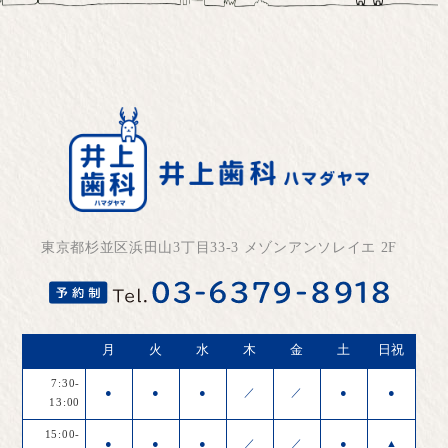
東京都杉並区浜田山3丁目33-3 メゾンアンソレイエ 2F
月
火
水
木
金
土
日祝
7:30-
●
●
●
／
／
●
●
13:00
15:00-
●
●
●
／
／
●
▲